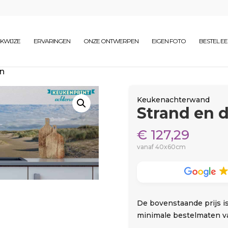
KWIJZE
ERVARINGEN
ONZE ONTWERPEN
EIGEN FOTO
BESTEL E
en
Keukenachterwand
Strand en 
€
127,29
vanaf 40x60cm
De bovenstaande prijs i
minimale bestelmaten v