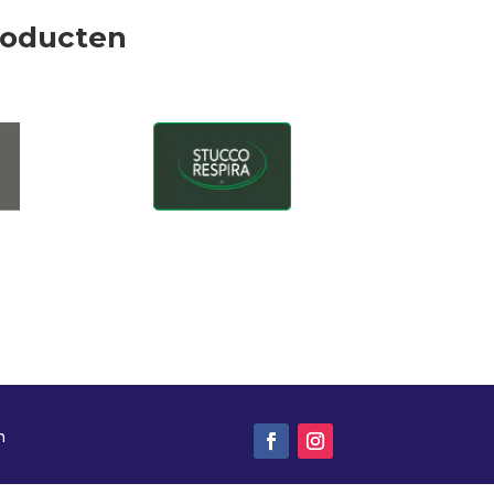
roducten
n