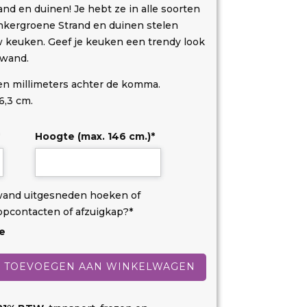
rand en duinen! Je hebt ze in alle soorten
nkergroene Strand en duinen stelen
 keuken. Geef je keuken een trendy look
rwand.
 en millimeters achter de komma.
6,3 cm.
Hoogte (max. 146 cm.)
*
wand uitgesneden hoeken of
topcontacten of afzuigkap?
*
e
TOEVOEGEN AAN WINKELWAGEN