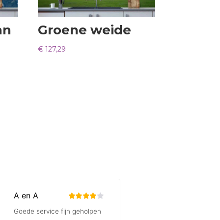
an
Groene weide
€
127,29