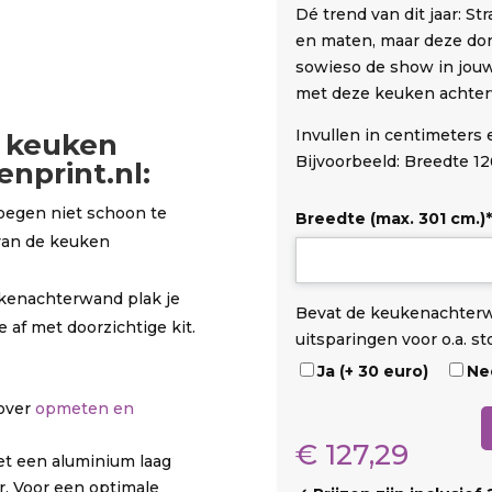
Dé trend van dit jaar: St
en maten, maar deze do
sowieso de show in jouw
met deze keuken achte
Invullen in centimeters
 keuken
Bijvoorbeeld: Breedte 12
nprint.nl:
voegen niet schoon te
Breedte (max. 301 cm.)
*
van de keuken
eukenachterwand plak je
D
O
U
Bevat de keukenachter
 af met doorzichtige kit.
i
p
i
uitsparingen voor o.a. s
b
s
t
Ja (+ 30 euro)
Ne
o
t
s
 over
opmeten en
n
a
p
Strand
d
r
a
€
127,29
en
et een aluminium laag
t
r
duinen
er. Voor een optimale