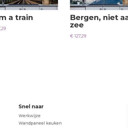
am a train
Bergen, niet a
zee
,29
€
127,29
Snel naar
Werkwijze
Wandpaneel keuken