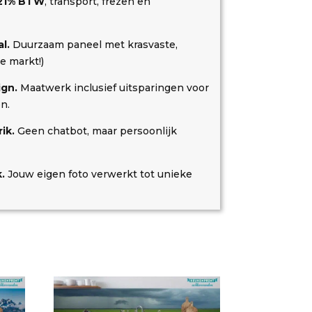
f 21% BTW
, transport, frezen en
l.
Duurzaam paneel met krasvaste,
e markt!)
ign.
Maatwerk inclusief uitsparingen voor
n.
ik.
Geen chatbot, maar persoonlijk
.
Jouw eigen foto verwerkt tot unieke