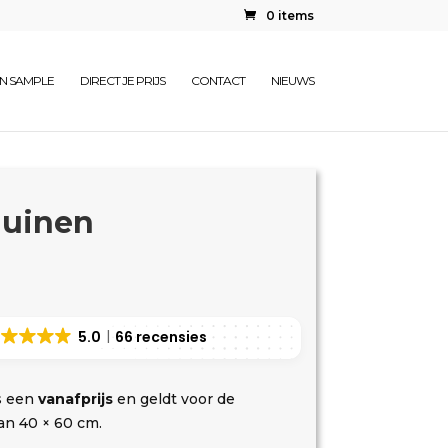
0 items
EN SAMPLE
DIRECT JE PRIJS
CONTACT
NIEUWS
duinen
5.0
66 recensies
s een
vanafprijs
en geldt voor de
an 40 × 60 cm.