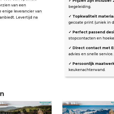
✓ Prijzen zijn inclusie
k
i
aantal
orzien van een
begeleiding.
o
n
 enige leverancier van
s
g
✓ Topkwaliteit materiaa
nbiedt. Levertijd na
t
gecoate print (uniek in d
e
n
✓ Perfect passend des
stopcontacten en hoeke
✓ Direct contact met Er
advies en snelle service.
✓ Persoonlijk maatwerk
keukenachterwand.
en