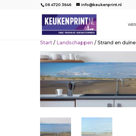
06 4720 3646
info@keukenprint.nl
WER
Start
/
Landschappen
/ Strand en duin