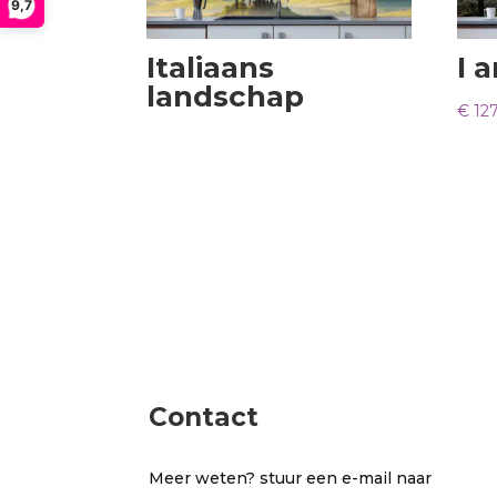
9,7
Italiaans
I 
landschap
€
127
Contact
Meer weten? stuur een e-mail naar