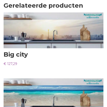
Gerelateerde producten
Big city
€
127,29