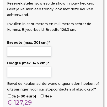
Feeëriek stelen sowieso de show in jouw keuken.
Geef je keuken een trendy look met deze keuken
achterwand.
Invullen in centimeters en millimeters achter de
komma. Bijvoorbeeld: Breedte 126,3 cm.
Breedte (max. 301 cm.)
*
Hoogte (max. 146 cm.)
*
D
O
U
Bevat de keukenachterwand uitgesneden hoeken of
i
p
i
uitsparingen voor o.a. stopcontacten of afzuigkap?
*
b
s
t
Ja (+ 30 euro)
Nee
o
t
s
€
127,29
n
a
p