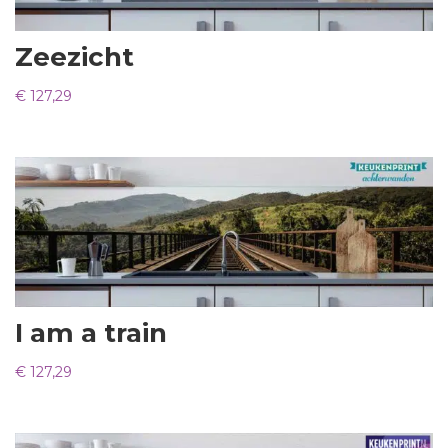
Zeezicht
€
127,29
I am a train
€
127,29