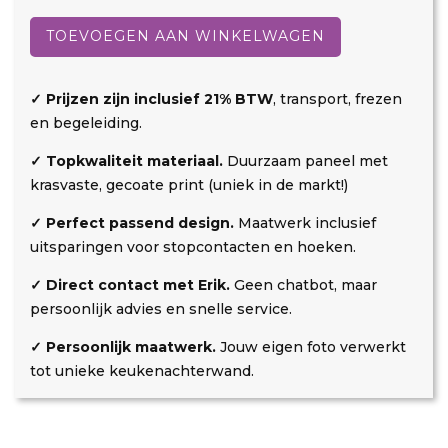
Feeëriek
d
r
a
aantal
TOEVOEGEN AAN WINKELWAGEN
t
r
k
i
o
n
✓ Prijzen zijn inclusief 21% BTW
, transport, frezen
s
g
en begeleiding.
t
✓ Topkwaliteit materiaal.
Duurzaam paneel met
e
krasvaste, gecoate print (uniek in de markt!)
n
✓ Perfect passend design.
Maatwerk inclusief
uitsparingen voor stopcontacten en hoeken.
✓ Direct contact met Erik.
Geen chatbot, maar
persoonlijk advies en snelle service.
✓ Persoonlijk maatwerk.
Jouw eigen foto verwerkt
tot unieke keukenachterwand.