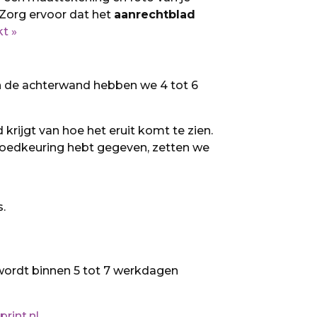
Zorg
ervoor dat het
aanrechtblad
t »
n de achterwand hebben we 4 tot 6
rijgt van hoe het eruit komt te zien.
 goedkeuring hebt gegeven, zetten we
s.
ordt binnen 5 tot 7 werkdagen
rint.nl
.