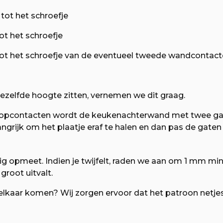
 tot het schroefje
tot het schroefje
) tot het schroefje van de eventueel tweede wandcontac
zelfde hoogte zitten, vernemen we dit graag.
opcontacten wordt de keukenachterwand met twee gat
elangrijk om het plaatje eraf te halen en dan pas de gate
g opmeet. Indien je twijfelt, raden we aan om 1 mm min
root uitvalt.
 elkaar komen? Wij zorgen ervoor dat het patroon netj