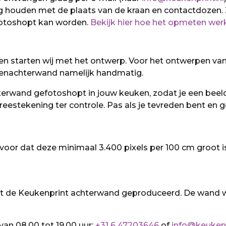
g houden met de plaats van de kraan en contactdozen.
hotoshopt kan worden.
Bekijk hier hoe het opmeten werk
en starten wij met het ontwerp. Voor het ontwerpen va
kenachterwand namelijk handmatig.
rwand gefotoshopt in jouw keuken, zodat je een beeld k
reestekening ter controle. Pas als je tevreden bent en
rvoor dat deze minimaal 3.400 pixels per 100 cm groot i
t de Keukenprint achterwand geproduceerd. De wand w
van 08.00 tot 19.00 uur:
+31 6 47203646
of
info@keukenp