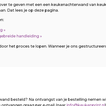
ver te geven met een een keukenachterwand van keukenp
n. Dat lees je op deze pagina.
en:
ng
»
gebreide handleiding
»
door het proces te lopen. Wanneer je ons gestructureer
wand besteld? Na ontvangst van je bestelling nemen wi
 ontvangen graag per e-mail (naar
info@keukenprint.nl