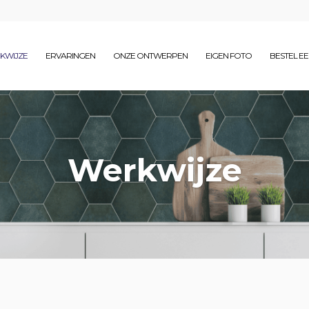
KWIJZE
ERVARINGEN
ONZE ONTWERPEN
EIGEN FOTO
BESTEL E
Werkwijze