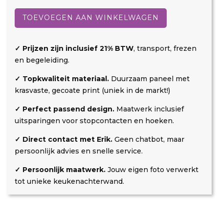
Oud
d
r
a
beton
TOEVOEGEN AAN WINKELWAGEN
t
r
aantal
k
i
o
n
✓ Prijzen zijn inclusief 21% BTW
, transport, frezen
s
g
en begeleiding.
t
✓ Topkwaliteit materiaal.
Duurzaam paneel met
e
krasvaste, gecoate print (uniek in de markt!)
n
✓ Perfect passend design.
Maatwerk inclusief
uitsparingen voor stopcontacten en hoeken.
✓ Direct contact met Erik.
Geen chatbot, maar
persoonlijk advies en snelle service.
✓ Persoonlijk maatwerk.
Jouw eigen foto verwerkt
tot unieke keukenachterwand.