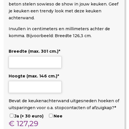
beton stelen sowieso de show in jouw keuken. Geef
je keuken een trendy look met deze keuken
achterwand.
Invullen in centimeters en millimeters achter de
komma. Bijvoorbeeld: Breedte 126,3 cm.
Breedte (max. 301 cm.)
*
Hoogte (max. 146 cm.)
*
D
O
U
Bevat de keukenachterwand uitgesneden hoeken of
i
p
i
uitsparingen voor o.a. stopcontacten of afzuigkap?
*
b
s
t
Ja (+ 30 euro)
Nee
o
t
s
€
127,29
n
a
p