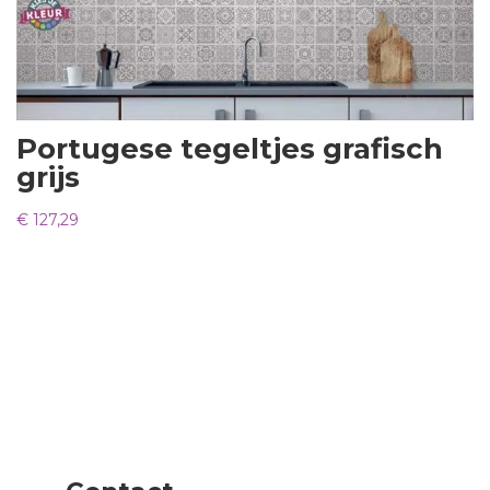
Portugese tegeltjes grafisch
grijs
€
127,29