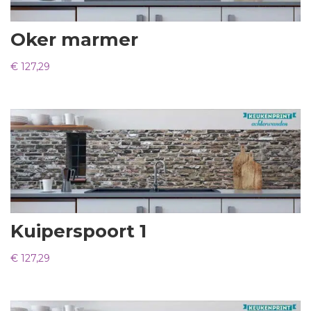
Oker marmer
€
127,29
Kuiperspoort 1
€
127,29