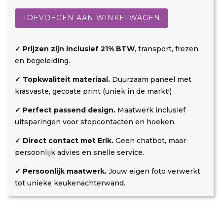
Kuiperspoort
d
r
a
2
TOEVOEGEN AAN WINKELWAGEN
t
r
aantal
k
i
o
n
✓ Prijzen zijn inclusief 21% BTW
, transport, frezen
s
g
en begeleiding.
t
✓ Topkwaliteit materiaal.
Duurzaam paneel met
e
krasvaste, gecoate print (uniek in de markt!)
n
✓ Perfect passend design.
Maatwerk inclusief
uitsparingen voor stopcontacten en hoeken.
✓ Direct contact met Erik.
Geen chatbot, maar
persoonlijk advies en snelle service.
✓ Persoonlijk maatwerk.
Jouw eigen foto verwerkt
tot unieke keukenachterwand.