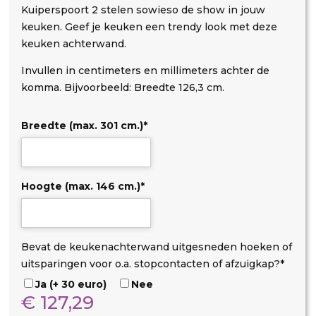
Kuiperspoort 2 stelen sowieso de show in jouw
keuken. Geef je keuken een trendy look met deze
keuken achterwand.
Invullen in centimeters en millimeters achter de
komma. Bijvoorbeeld: Breedte 126,3 cm.
Breedte (max. 301 cm.)
*
Hoogte (max. 146 cm.)
*
D
O
U
Bevat de keukenachterwand uitgesneden hoeken of
i
p
i
uitsparingen voor o.a. stopcontacten of afzuigkap?
*
b
s
t
Ja (+ 30 euro)
Nee
o
t
s
€
127,29
n
a
p