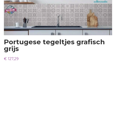
Portugese tegeltjes grafisch
grijs
€
127,29