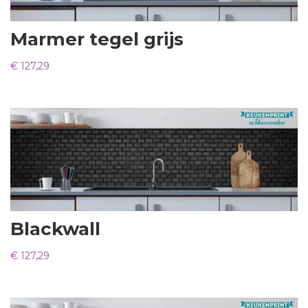
Marmer tegel grijs
€
127,29
Blackwall
€
127,29