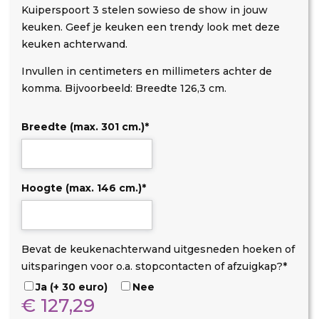
Kuiperspoort 3 stelen sowieso de show in jouw
keuken. Geef je keuken een trendy look met deze
keuken achterwand.
Invullen in centimeters en millimeters achter de
komma. Bijvoorbeeld: Breedte 126,3 cm.
Breedte (max. 301 cm.)
*
Hoogte (max. 146 cm.)
*
D
O
U
Bevat de keukenachterwand uitgesneden hoeken of
i
p
i
uitsparingen voor o.a. stopcontacten of afzuigkap?
*
b
s
t
Ja (+ 30 euro)
Nee
o
t
s
€
127,29
n
a
p