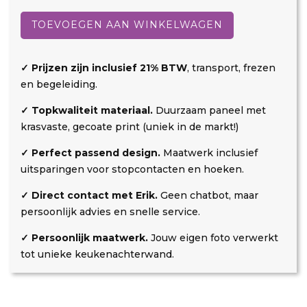
Kuiperspoort
d
r
a
3
TOEVOEGEN AAN WINKELWAGEN
t
r
aantal
k
i
o
n
✓ Prijzen zijn inclusief 21% BTW
, transport, frezen
s
g
en begeleiding.
t
✓ Topkwaliteit materiaal.
Duurzaam paneel met
e
krasvaste, gecoate print (uniek in de markt!)
n
✓ Perfect passend design.
Maatwerk inclusief
uitsparingen voor stopcontacten en hoeken.
✓ Direct contact met Erik.
Geen chatbot, maar
persoonlijk advies en snelle service.
✓ Persoonlijk maatwerk.
Jouw eigen foto verwerkt
tot unieke keukenachterwand.