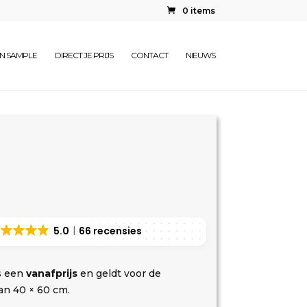
0 items
EN SAMPLE
DIRECT JE PRIJS
CONTACT
NIEUWS
5.0
66 recensies
s een
vanafprijs
en geldt voor de
an 40 × 60 cm.