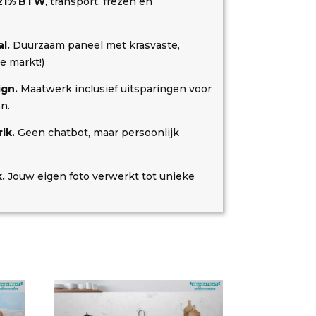
f 21% BTW
, transport, frezen en
l.
Duurzaam paneel met krasvaste,
e markt!)
ign.
Maatwerk inclusief uitsparingen voor
n.
ik.
Geen chatbot, maar persoonlijk
.
Jouw eigen foto verwerkt tot unieke