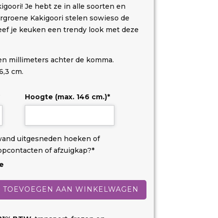
kigoori! Je hebt ze in alle soorten en
rgroene Kakigoori stelen sowieso de
ef je keuken een trendy look met deze
 en millimeters achter de komma.
6,3 cm.
Hoogte (max. 146 cm.)
*
wand uitgesneden hoeken of
topcontacten of afzuigkap?
*
e
TOEVOEGEN AAN WINKELWAGEN