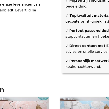
✓ Prijzen zijn inclusie
k
i
 enige leverancier van
begeleiding.
o
n
nbiedt. Levertijd na
s
g
✓ Topkwaliteit materiaa
t
gecoate print (uniek in d
e
n
✓ Perfect passend des
stopcontacten en hoeke
✓ Direct contact met Er
advies en snelle service.
✓ Persoonlijk maatwerk
keukenachterwand.
en