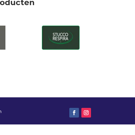
roducten
n