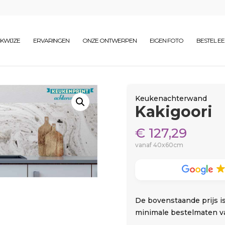
KWIJZE
ERVARINGEN
ONZE ONTWERPEN
EIGEN FOTO
BESTEL E
Keukenachterwand
Kakigoori
€
127,29
vanaf 40x60cm
De bovenstaande prijs i
minimale bestelmaten v