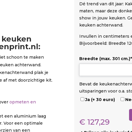
Dé trend van dit jaar: Ka
maten, maar deze donke
show in jouw keuken. Ge
keuken achterwand.
Invullen in centimeters
 keuken
Bijvoorbeeld: Breedte 12
nprint.nl:
niet schoon te maken
Breedte (max. 301 cm.)
*
keuken achterwand.
eukenachterwand plak je
 af met doorzichtige kit.
D
O
U
Bevat de keukenachter
i
p
i
uitsparingen voor o.a. s
b
s
t
Ja (+ 30 euro)
Ne
 over
opmeten en
o
t
s
n
a
p
Kakigoori
et een aluminium laag
d
r
a
€
127,29
aantal
er. Voor een optimale
t
r
orzien van een