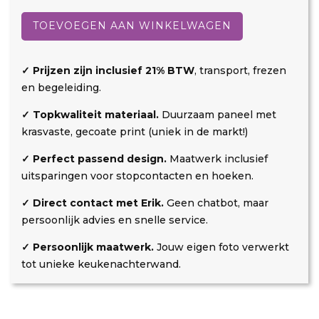
Hyousetsu
d
r
a
aantal
TOEVOEGEN AAN WINKELWAGEN
t
r
k
i
o
n
✓ Prijzen zijn inclusief 21% BTW
, transport, frezen
s
g
en begeleiding.
t
✓ Topkwaliteit materiaal.
Duurzaam paneel met
e
krasvaste, gecoate print (uniek in de markt!)
n
✓ Perfect passend design.
Maatwerk inclusief
uitsparingen voor stopcontacten en hoeken.
✓ Direct contact met Erik.
Geen chatbot, maar
persoonlijk advies en snelle service.
✓ Persoonlijk maatwerk.
Jouw eigen foto verwerkt
tot unieke keukenachterwand.