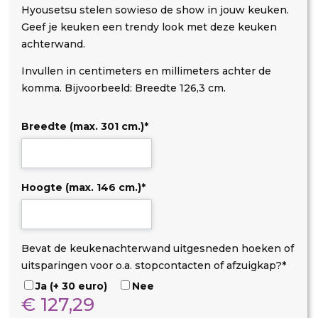
Hyousetsu stelen sowieso de show in jouw keuken.
Geef je keuken een trendy look met deze keuken
achterwand.
Invullen in centimeters en millimeters achter de
komma. Bijvoorbeeld: Breedte 126,3 cm.
Breedte (max. 301 cm.)
*
Hoogte (max. 146 cm.)
*
D
O
U
Bevat de keukenachterwand uitgesneden hoeken of
i
p
i
uitsparingen voor o.a. stopcontacten of afzuigkap?
*
b
s
t
Ja (+ 30 euro)
Nee
o
t
s
€
127,29
n
a
p