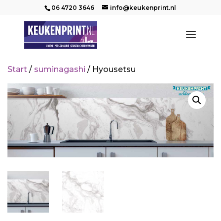
06 4720 3646
info@keukenprint.nl
Start
/
suminagashi
/ Hyousetsu