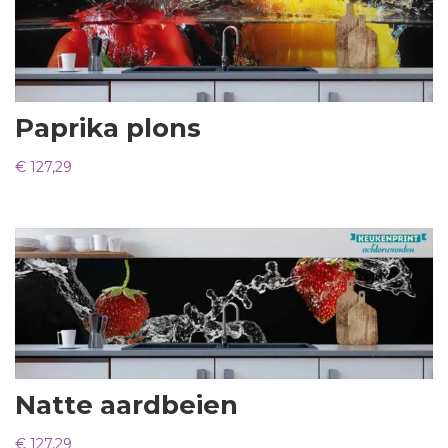
Paprika plons
€
127,29
Natte aardbeien
€
127,29