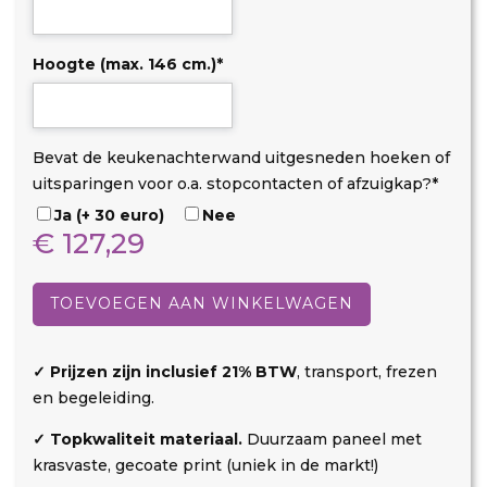
Hoogte (max. 146 cm.)
*
D
O
U
Bevat de keukenachterwand uitgesneden hoeken of
i
p
i
uitsparingen voor o.a. stopcontacten of afzuigkap?
*
b
s
t
Ja (+ 30 euro)
Nee
o
t
s
€
127,29
n
a
p
Champagne
d
r
a
aantal
TOEVOEGEN AAN WINKELWAGEN
t
r
k
i
o
n
✓ Prijzen zijn inclusief 21% BTW
, transport, frezen
s
g
en begeleiding.
t
✓ Topkwaliteit materiaal.
Duurzaam paneel met
e
krasvaste, gecoate print (uniek in de markt!)
n