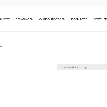
KWIJZE
ERVARINGEN
ONZE ONTWERPEN
EIGEN FOTO
BESTEL E
”