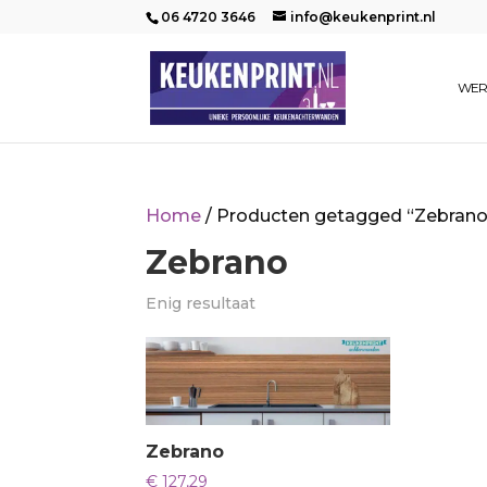
06 4720 3646
info@keukenprint.nl
WER
Home
/ Producten getagged “Zebrano
Zebrano
Enig resultaat
Zebrano
€
127,29