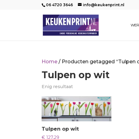
06 4720 3646
info@keukenprint.nl
WER
Home
/ Producten getagged “Tulpen o
Tulpen op wit
Enig resultaat
Tulpen op wit
€
127,29