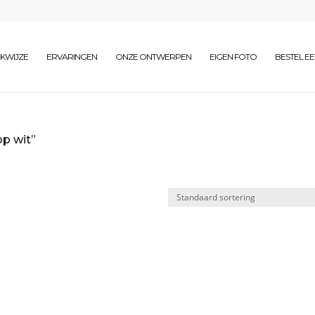
KWIJZE
ERVARINGEN
ONZE ONTWERPEN
EIGEN FOTO
BESTEL E
p wit”