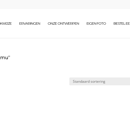
KWIJZE
ERVARINGEN
ONZE ONTWERPEN
EIGEN FOTO
BESTEL E
iimu”