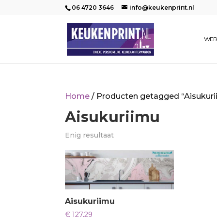
06 4720 3646
info@keukenprint.nl
WER
Home
/ Producten getagged “Aisukur
Aisukuriimu
Enig resultaat
Aisukuriimu
€
127,29