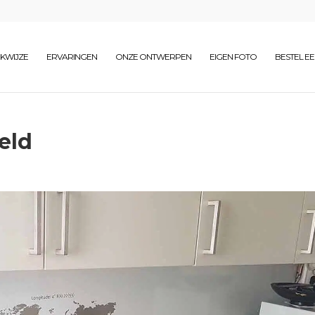
KWIJZE
ERVARINGEN
ONZE ONTWERPEN
EIGEN FOTO
BESTEL E
eld